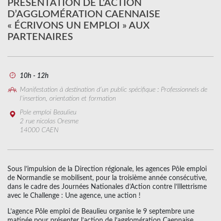
PRÉSENTATION DE L’ACTION
D’AGGLOMÉRATION CAENNAISE
« ÉCRIVONS UN EMPLOI » AUX
PARTENAIRES
10h - 12h
Manifestation à destination d’un public spécifique : Professionnels de
l'insertion, orientation et formation
Pole emploi Beaulieu
2 rue nicolas Oresme
14000 CAEN
Sous l’impulsion de la Direction régionale, les agences Pôle emploi
de Normandie se mobilisent, pour la troisième année consécutive,
dans le cadre des Journées Nationales d’Action contre l’Illettrisme
avec le Challenge : Une agence, une action !
L’agence Pôle emploi de Beaulieu organise le 9 septembre une
matinée pour présenter l’action de l’agglomération Caennaise