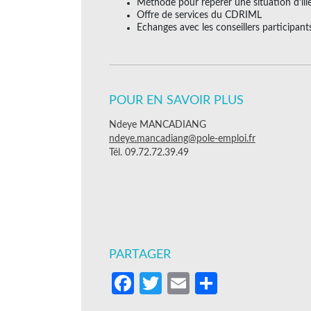
Méthode pour repérer une situation d’ill
Offre de services du CDRIML
Echanges avec les conseillers participant
POUR EN SAVOIR PLUS
Ndeye MANCADIANG
ndeye.mancadiang@pole-emploi.fr
Tél. 09.72.72.39.49
PARTAGER
Facebook
Twitter
Email
Partager