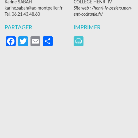
Karine SABAH
COLLÈGE HENRI IV
karine.sabah@ac-montpellier.fr
Site web :
/henri-iv-beziers.mon-
Tél. 06.21.43.48.60
ent-occitanie.fr/
PARTAGER
IMPRIMER
Facebook
Twitter
Email
Partager