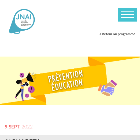
< Retour au programme
9 SEPT.
2022