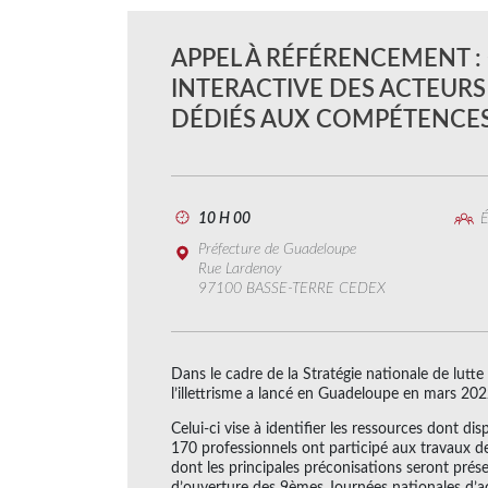
APPEL À RÉFÉRENCEMENT 
INTERACTIVE DES ACTEURS 
DÉDIÉS AUX COMPÉTENCES
10 H 00
É
Préfecture de Guadeloupe
Rue Lardenoy
97100 BASSE-TERRE CEDEX
Dans le cadre de la Stratégie nationale de lutte
l’illettrisme a lancé en Guadeloupe en mars 2022 
Celui-ci vise à identifier les ressources dont disp
170 professionnels ont participé aux travaux de
dont les principales préconisations seront prés
d’ouverture des 9èmes Journées nationales d’acti