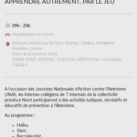
APPRENDRE AUTREMENT, PAR LE JEU
09h - 20h
Manifestation en interne
Internats provinciaux de Kone, Koumac, Ouegoa, Hienghene,
Houailou, Canala
Hôtel de la province Nord
98860 KONÉ, KOUMAC, OUEGOA, HIENGHENE, HOUAILOU,
CANALA
A l’occasion des Journées Nationales d’Action contre l’Illettrisme
(JNAI), les internes collégiens de 7 internats de la collectivité
province Nord participeront à des activités ludiques, récréatifs et
éducatifs de prévention à l’illettrisme.
Au programme :
Haïku,
Slam,
Baccalauréat,