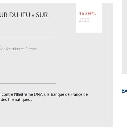
16 SEPT.
R DU JEU « SUR
2022
anifestation en interne
contre l’Illettrisme (JNAI), la Banque de France de
 des thématiques :