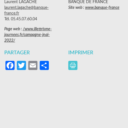
Laurent LAGACHE
BANQUE DE FRANCE
laurent.lagache@banque-
Site web :
www.banque-france
france.fr
Tél. 05.45.07.60.04
Page web :
/www.illettrisme-
journees.fr/campagne-jnai-
2022/
PARTAGER
IMPRIMER
Facebook
Twitter
Email
Partager