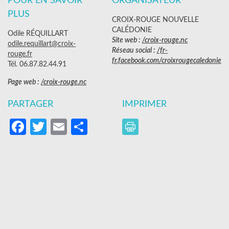
POUR EN SAVOIR
ORGANISATEUR
PLUS
CROIX-ROUGE NOUVELLE
CALÉDONIE
Odile RÉQUILLART
Site web :
/croix-rouge.nc
odile.requillart@croix-
Réseau social :
/fr-
rouge.fr
fr.facebook.com/croixrougecaledonie
Tél. 06.87.82.44.91
Page web :
/croix-rouge.nc
PARTAGER
IMPRIMER
Facebook
Twitter
Email
Partager