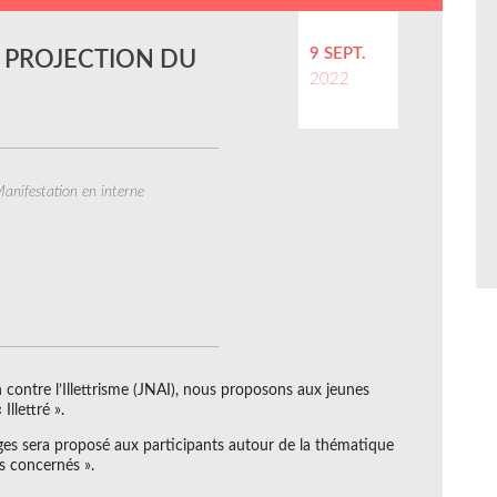
9 SEPT.
 PROJECTION DU
2022
anifestation en interne
contre l’Illettrisme (JNAI), nous proposons aux jeunes
Illettré ».
nges sera proposé aux participants autour de la thématique
us concernés ».