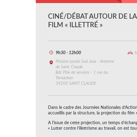
CINÉ/DÉBAT AUTOUR DE LA
FILM « ILLETTRÉ »
9h30 - 12h00
M
Mission Locale Sud Jura - Antenne
de Saint Claude
Bât Pôle de services - 1 rue du
Tomachon
39200 SAINT CLAUDE
Dans le cadre des Journées Nationales d’Action 
accueillis par la structure, la projection du film « 
A l’issue de cette projection, un temps d’écha
« Lutter contre l’illettrisme au travail, on est to