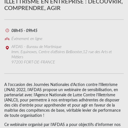
ILLETTRISME EN ENTREPRISE : DÉCOUVRIR,
COMPRENDRE, AGIR
08h45 - 09h45
Événement en ligne
AFDAS - Bureau de Martinique
Imm. Equinoxes, Centre d’affaires BeBooster,12 rue des Arts et
Métiers
97200 FORT-DE-FRANCE
A l’occasion des Journées Nationales d’Action contre l’Illettrisme
(JNAI) 2022, l’AFDAS propose un webinaire de sensibilisation, en
partenariat avec l’Agence Nationale de Lutte Contre l’Illettrisme
(ANLCI), pour permettre à nos entreprises adhérentes de disposer
des clés d’entrée pour appréhender et pour agir en faveur de la
maitrise des compétences de base, véritable levier de performance
de toute organisation !
Ce webinaire organisé par l’AFDAS a pour objectifs d’informer nos