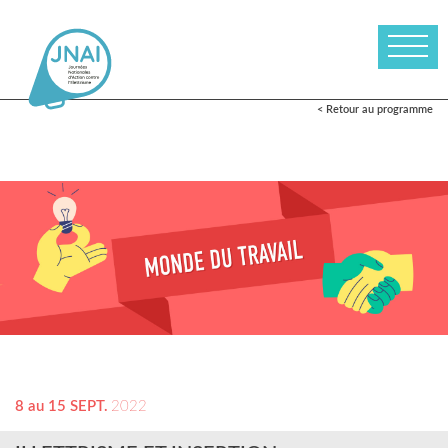
< Retour au programme
8 au 15 SEPT.
2022