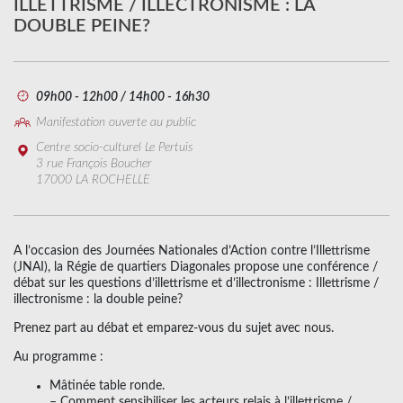
ILLETTRISME / ILLECTRONISME : LA
DOUBLE PEINE?
09h00 - 12h00 / 14h00 - 16h30
Manifestation ouverte au public
Centre socio-culturel Le Pertuis
3 rue François Boucher
17000 LA ROCHELLE
A l’occasion des Journées Nationales d’Action contre l’Illettrisme
(JNAI), la Régie de quartiers Diagonales propose une conférence /
débat sur les questions d’illettrisme et d’illectronisme : Illettrisme /
illectronisme : la double peine?
Prenez part au débat et emparez-vous du sujet avec nous.
Au programme :
Mâtinée table ronde.
– Comment sensibiliser les acteurs relais à l’illettrisme /