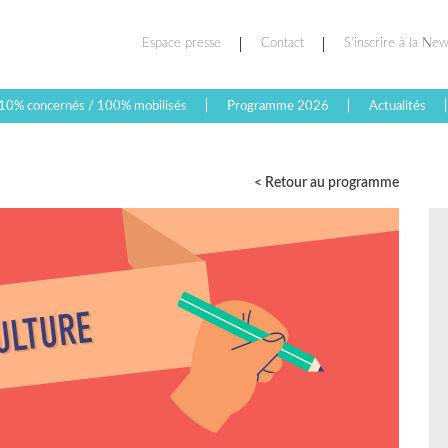
Espace presse
Contact
S’inscrire à la New
10% concernés / 100% mobilisés
Programme 2026
Actualités
< Retour au programme