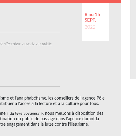
8 au 15
SEPT.
2022
anifestation ouverte au public
ttrisme et l’analphabétisme, les conseillers de l’agence Pôle
ibuer à l’accès à la lecture et à la culture pour tous.
mène «
du livre voyageur
», nous mettons à disposition des
estination du public de passage dans l’agence durant la
 engagement dans la lutte contre l’illettrisme.