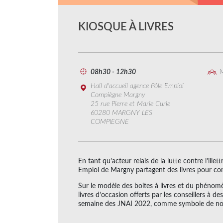
KIOSQUE À LIVRES
08h30 - 12h30
M
Hall d'accueil agence Pôle Emploi
Compiègne Margny
25 rue Pierre et Marie Curie
60280 MARGNY LES
COMPIEGNE
En tant qu’acteur relais de la lutte contre l’ille
Emploi de Margny partagent des livres pour contr
Sur le modèle des boites à livres et du phéno
livres d’occasion offerts par les conseillers à d
semaine des JNAI 2022, comme symbole de notre