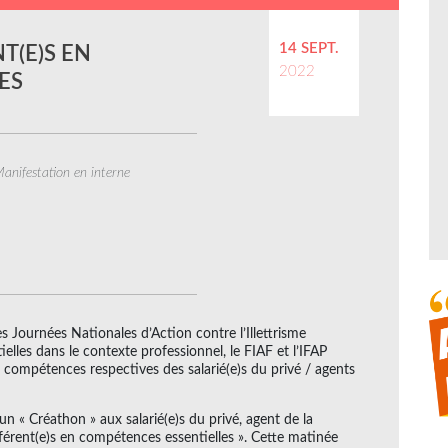
14 SEPT.
T(E)S EN
2022
ES
anifestation en interne
s Journées Nationales d’Action contre l’Illettrisme
elles dans le contexte professionnel, le FIAF et l’IFAP
 compétences respectives des salarié(e)s du privé / agents
un « Créathon » aux salarié(e)s du privé, agent de la
férent(e)s en compétences essentielles ». Cette matinée