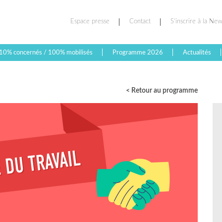
Espace presse
Contact
S’inscrire à la New
10% concernés / 100% mobilisés
Programme 2026
Actualités
< Retour au programme