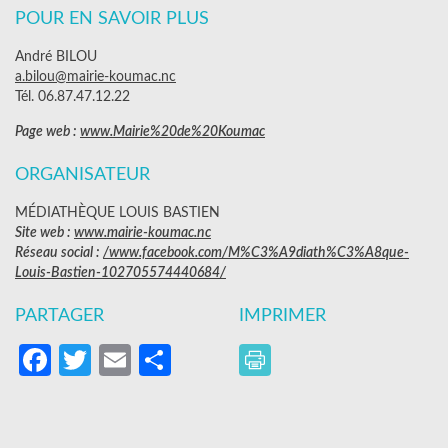
POUR EN SAVOIR PLUS
André BILOU
a.bilou@mairie-koumac.nc
Tél. 06.87.47.12.22
Page web :
www.Mairie%20de%20Koumac
ORGANISATEUR
MÉDIATHÈQUE LOUIS BASTIEN
Site web :
www.mairie-koumac.nc
Réseau social :
/www.facebook.com/M%C3%A9diath%C3%A8que-
Louis-Bastien-102705574440684/
PARTAGER
IMPRIMER
Facebook
Twitter
Email
Partager