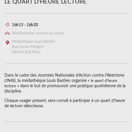
LE QUART D’HEURE LECTURE
16h15 - 16h30
Manifestation ouverte au public
Médiathèque Louis Bastien
Rue Lucien Médéric
98849 KOUMAC
Dans le cadre des Journées Nationales d’Action contre l’Illettrisme
(JNAI), la médiathèque Louis Bastien organise «
le quart d’heure
lecture
» dans le but de promouvoir une pratique quotidienne de la
discipline.
Chaque usager présent, sera convié à participer à un quart d’heure
de lecture silencieuse.