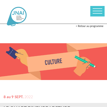
< Retour au programme
8 au 9 SEPT.
2022