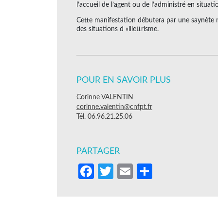
l’accueil de l’agent ou de l’administré en situatio
Cette manifestation débutera par une saynète m
des situations d »illettrisme.
POUR EN SAVOIR PLUS
Corinne VALENTIN
corinne.valentin@cnfpt.fr
Tél. 06.96.21.25.06
PARTAGER
Facebook
Twitter
Email
Partager