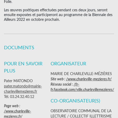
Folie.
Les œuvres poétiques effectuées pendant ces deux jours, seront
ensuite exposées et participeront au programme de la Biennale des
Ailleurs 2022 en octobre prochain.
DOCUMENTS
POUR EN SAVOIR
ORGANISATEUR
PLUS
MAIRIE DE CHARLEVILLE-MÉZIÈRES
Site web :
/www.charleville-mezieres.fr/
Pater MATONDO
Réseau social :
/fr-
pater.matondo@mairie-
fr.facebook.com/ville.charlevillemezieres/
charlevillemezieres.fr
Tél. 03.24.32.40.12
CO-ORGANISATEUR(S)
Page web :
OBSERVATOIRE COMMUNAL DE LA
/www.charleville-
LECTURE / COLLECTIF ILLETTRISME
mezieres.fr/