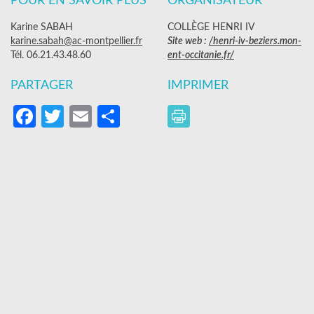
POUR EN SAVOIR PLUS
ORGANISATEUR
Karine SABAH
COLLÈGE HENRI IV
karine.sabah@ac-montpellier.fr
Site web :
/henri-iv-beziers.mon-
Tél. 06.21.43.48.60
ent-occitanie.fr/
PARTAGER
IMPRIMER
Facebook
Twitter
Email
Partager