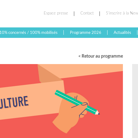
Espace presse
Contact
S’inscrire à la New
10% concernés / 100% mobilisés
Programme 2026
Actualités
< Retour au programme