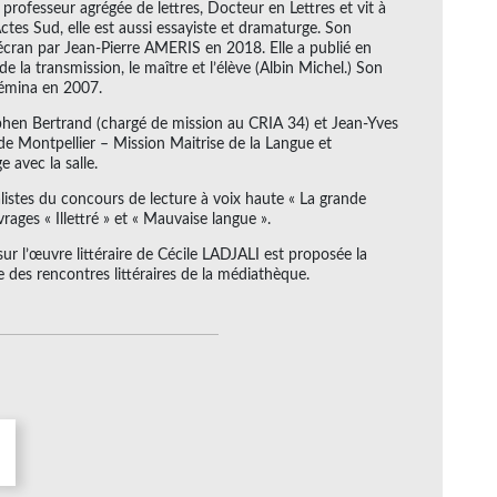
 professeur agrégée de lettres, Docteur en Lettres et vit à
tes Sud, elle est aussi essayiste et dramaturge. Son
écran par Jean-Pierre AMERIS en 2018. Elle a publié en
e la transmission, le maître et l’élève (Albin Michel.) Son
 Fémina en 2007.
phen Bertrand (chargé de mission au CRIA 34) et Jean-Yves
e Montpellier – Mission Maitrise de la Langue et
e avec la salle.
listes du concours de lecture à voix haute « La grande
vrages « Illettré » et « Mauvaise langue ».
ur l’œuvre littéraire de Cécile LADJALI est proposée la
des rencontres littéraires de la médiathèque.