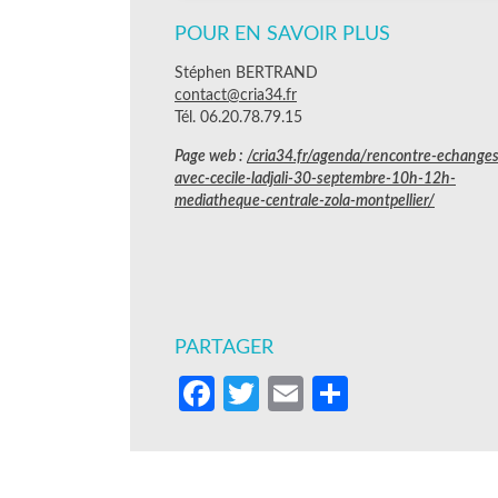
POUR EN SAVOIR PLUS
Stéphen BERTRAND
contact@cria34.fr
Tél. 06.20.78.79.15
Page web :
/cria34.fr/agenda/rencontre-echanges
avec-cecile-ladjali-30-septembre-10h-12h-
mediatheque-centrale-zola-montpellier/
PARTAGER
Facebook
Twitter
Email
Partager