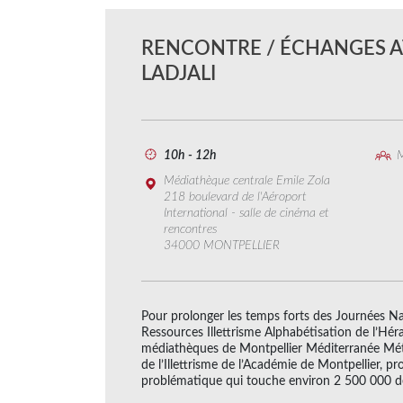
RENCONTRE / ÉCHANGES A
LADJALI
10h - 12h
M
Médiathèque centrale Emile Zola
218 boulevard de l'Aéroport
International - salle de cinéma et
rencontres
34000 MONTPELLIER
Pour prolonger les temps forts des Journées Nati
Ressources Illettrisme Alphabétisation de l’Hér
médiathèques de Montpellier Méditerranée Métr
de l’Illettrisme de l’Académie de Montpellier, 
problématique qui touche environ 2 500 000 d