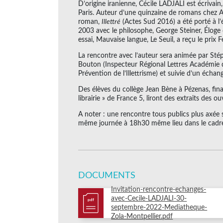
D’origine iranienne, Cécile LADJALI est écrivain,
Paris. Auteur d’une quinzaine de romans chez Ac
roman,
Illettré
(Actes Sud 2016) a été porté à l’
2003 avec le philosophe, George Steiner, Éloge d
essai, Mauvaise langue, Le Seuil, a reçu le prix
La rencontre avec l’auteur sera animée par Sté
Bouton (Inspecteur Régional Lettres Académie d
Prévention de l’Illettrisme) et suivie d’un échang
Des élèves du collège Jean Bène à Pézenas, fina
librairie » de France 5, liront des extraits des ou
A noter : une rencontre tous publics plus axée s
même journée à 18h30 même lieu dans le cadre 
DOCUMENTS
Invitation-rencontre-echanges-
avec-Cecile-LADJALI-30-
pdf
septembre-2022-Mediatheque-
Zola-Montpellier.pdf