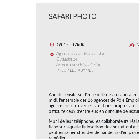
SAFARI PHOTO
16h15 - 17h00
M
Agences locales Pôle emploi
Guadeloupe
Avenue Patrick Saint Eloi
97139 LES ABYMES
Afin de sensibiliser l’ensemble des collaborateur
midi, l’ensemble des 16 agences de Pôle Emploi 
agence pour relever les situations propres au
difficulté ceux d’entre eux en difficulté de lectur
Muni de leur téléphone, les collaborateurs réa
fiche sur laquelle ils inscriront le constat qui 
peut entrainer chez des demandeurs d’emploi en s
remédier.