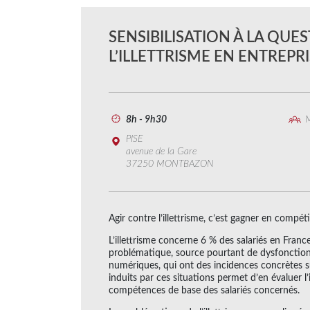
SENSIBILISATION À LA QUE
L’ILLETTRISME EN ENTREPR
8h - 9h30
M
PISE
avenue de la Gare
37250 MONTBAZON
Agir contre l’illettrisme, c’est gagner en compétit
L’illettrisme concerne 6 % des salariés en Franc
problématique, source pourtant de dysfonctionne
numériques, qui ont des incidences concrètes 
induits par ces situations permet d’en évaluer l
compétences de base des salariés concernés.