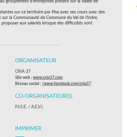
 au groupement d’entreprises présent sur la Vallée de
stantes sur ce territoire par Pise avec ses cours avec des
t sur la Communauté de Commune du Val de l’Indre.
 proposer aux salariés lorsque des difficultés sont
ORGANISATEUR
CRIA 37
Site web :
www.cria37.com
Réseau social :
/www.facebook.com/cria37
CO-ORGANISATEUR(S)
P.I.S.E. / A.E.V.I.
IMPRIMER