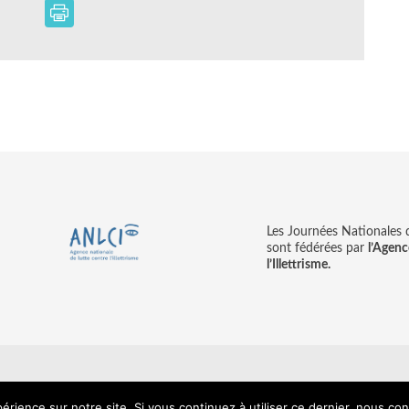
Les Journées Nationales d’
sont fédérées par
l’Agenc
l’Illettrisme.
tions légales
© copyright ANLCI 2018
Pamplemousse - agence communicati
érience sur notre site. Si vous continuez à utiliser ce dernier, nous co