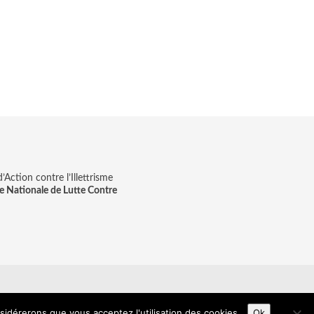
Action contre l’Illettrisme
e Nationale de Lutte Contre
on & digitale
nsidérerons que vous acceptez l'utilisation des cookies.
Ok