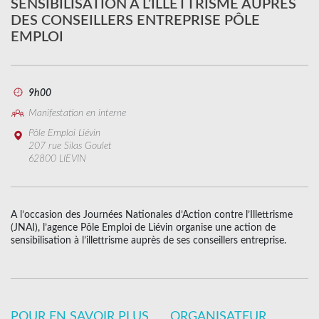
SENSIBILISATION À L’ILLETTRISME AUPRÈS
DES CONSEILLERS ENTREPRISE PÔLE
EMPLOI
9h00
Manifestation en interne
Pôle Emploi Liévin
207 rue Silas Goulet
62800 LIEVIN
A l’occasion des Journées Nationales d’Action contre l’Illettrisme
(JNAI), l’agence Pôle Emploi de Liévin organise une action de
sensibilisation à l’illettrisme auprès de ses conseillers entreprise.
POUR EN SAVOIR PLUS
ORGANISATEUR