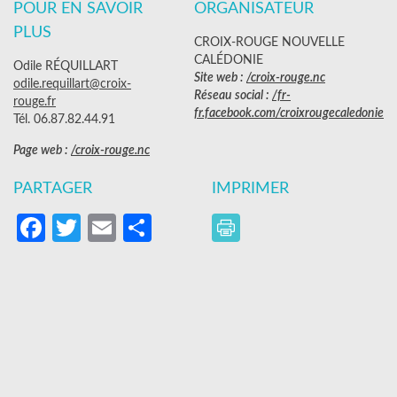
POUR EN SAVOIR
ORGANISATEUR
PLUS
CROIX-ROUGE NOUVELLE
CALÉDONIE
Odile RÉQUILLART
Site web :
/croix-rouge.nc
odile.requillart@croix-
Réseau social :
/fr-
rouge.fr
fr.facebook.com/croixrougecaledonie
Tél. 06.87.82.44.91
Page web :
/croix-rouge.nc
PARTAGER
IMPRIMER
Facebook
Twitter
Email
Partager