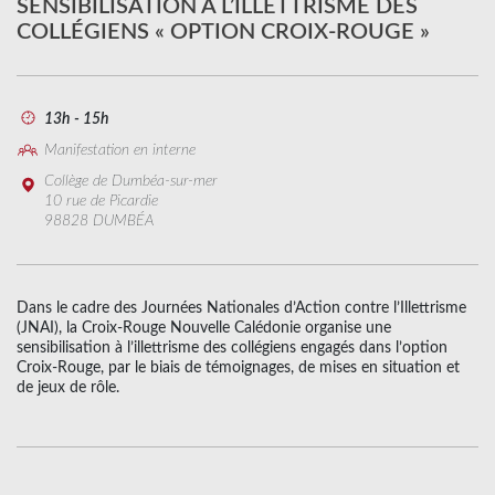
SENSIBILISATION À L’ILLETTRISME DES
COLLÉGIENS « OPTION CROIX-ROUGE »
13h - 15h
Manifestation en interne
Collège de Dumbéa-sur-mer
10 rue de Picardie
98828 DUMBÉA
Dans le cadre des Journées Nationales d’Action contre l’Illettrisme
(JNAI), la Croix-Rouge Nouvelle Calédonie organise une
sensibilisation à l’illettrisme des collégiens engagés dans l’option
Croix-Rouge, par le biais de témoignages, de mises en situation et
de jeux de rôle.