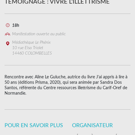
TÉMOIGNAGE : VIVRE L’ILLETTRISME
18h
Manifestation ouverte au public
Médiathèque Le Phénix
10 rue Elsa Triolet
14460 COLOMBELLES
Rencontre avec Aline Le Guluche, autrice du livre J’ai appris à lire à
50 ans (éditions Prisma, 2020), qui sera animée par Sandra Dos
Santos, référente du Centre ressources illettrisme du Carif-Oref de
Normandie.
POUR EN SAVOIR PLUS
ORGANISATEUR