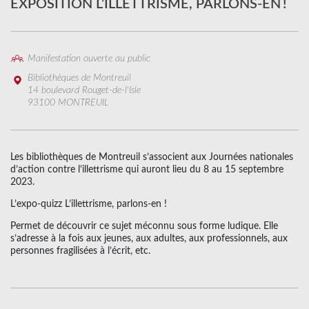
EXPOSITION L’ILLETTRISME, PARLONS-EN !
Manifestation ouverte au public
Bibliothèques de Montreuil
14 boulevard Rouget-de-l'Isle
93100 MONTREUIL
Les bibliothèques de Montreuil s’associent aux Journées nationales
d’action contre l’illettrisme qui auront lieu du 8 au 15 septembre
2023.
L’expo-quizz L’illettrisme, parlons-en !
Permet de découvrir ce sujet méconnu sous forme ludique. Elle
s’adresse à la fois aux jeunes, aux adultes, aux professionnels, aux
personnes fragilisées à l’écrit, etc.