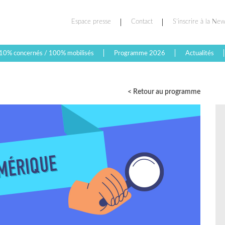
Espace presse
Contact
S’inscrire à la New
10% concernés / 100% mobilisés
Programme 2026
Actualités
< Retour au programme