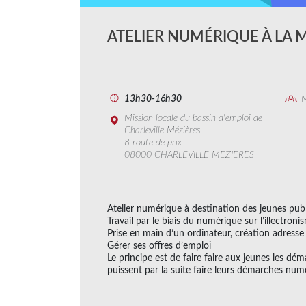
ATELIER NUMÉRIQUE À LA 
13h30-16h30
M
Mission locale du bassin d'emploi de
Charleville Mézières
8 route de prix
08000 CHARLEVILLE MEZIERES
Atelier numérique à destination des jeunes publ
Travail par le biais du numérique sur l’illectronis
Prise en main d’un ordinateur, création adresse
Gérer ses offres d’emploi
Le principe est de faire faire aux jeunes les d
puissent par la suite faire leurs démarches nu