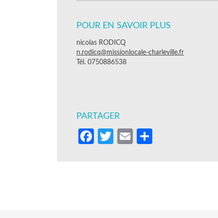
POUR EN SAVOIR PLUS
nicolas RODICQ
n.rodicq@missionlocale-charleville.fr
Tél. 0750886538
PARTAGER
Facebook
Twitter
Email
Partager