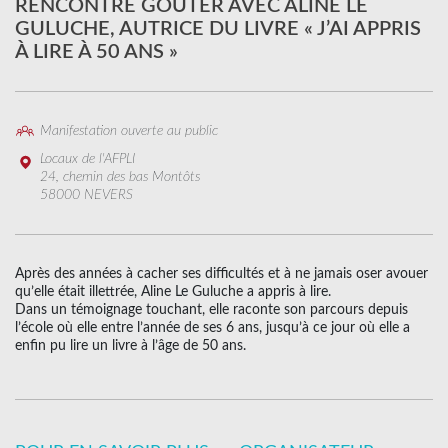
RENCONTRE GOÛTER AVEC ALINE LE
GULUCHE, AUTRICE DU LIVRE « J’AI APPRIS
À LIRE À 50 ANS »
Manifestation ouverte au public
Locaux de l'AFPLI
24, chemin des bas Montôts
58000 NEVERS
Après des années à cacher ses difficultés et à ne jamais oser avouer
qu’elle était illettrée, Aline Le Guluche a appris à lire.
Dans un témoignage touchant, elle raconte son parcours depuis
l’école où elle entre l’année de ses 6 ans, jusqu’à ce jour où elle a
enfin pu lire un livre à l’âge de 50 ans.