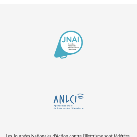
Les Journées Nationales d’Action contre l’Illettrisme sont fédérées