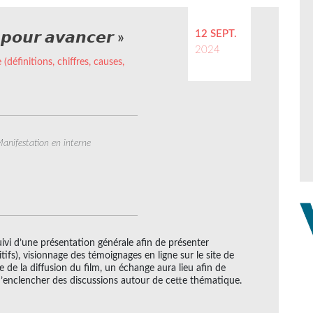
12 SEPT.
𝙧 𝙥𝙤𝙪𝙧 𝙖𝙫𝙖𝙣𝙘𝙚𝙧 »
2024
 (définitions, chiffres, causes,
anifestation en interne
ivi d’une présentation générale afin de présenter
sitifs), visionnage des témoignages en ligne sur le site de
sue de la diffusion du film, un échange aura lieu afin de
’enclencher des discussions autour de cette thématique.