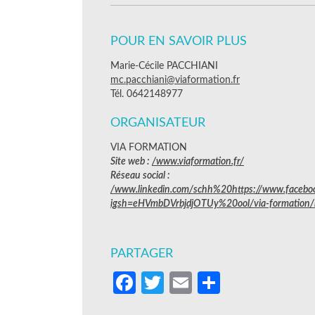
POUR EN SAVOIR PLUS
Marie-Cécile PACCHIANI
mc.pacchiani@viaformation.fr
Tél. 0642148977
ORGANISATEUR
VIA FORMATION
Site web :
/www.viaformation.fr/
Réseau social :
/www.linkedin.com/schh%20https://www.faceboo
igsh=eHVmbDVrbjdjOTUy%20ool/via-formation
PARTAGER
Facebook
Twitter
Email
Partager