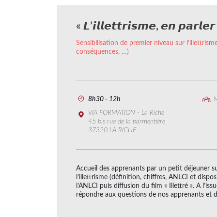
« 𝙇’𝙞𝙡𝙡𝙚𝙩𝙩𝙧𝙞𝙨𝙢𝙚, 𝙚𝙣 𝙥𝙖𝙧𝙡𝙚
Sensibilisation de premier niveau sur l’illettrisme
conséquences, …)
8h30 - 12h
M
VIA FORMATION - La Riche
45 bis rue de la parmentière
37320 LA RICHE
Accueil des apprenants par un petit déjeuner su
l’illettrisme (définition, chiffres, ANLCI et dispo
l’ANLCI puis diffusion du film « Illettré ». A l’is
répondre aux questions de nos apprenants et d