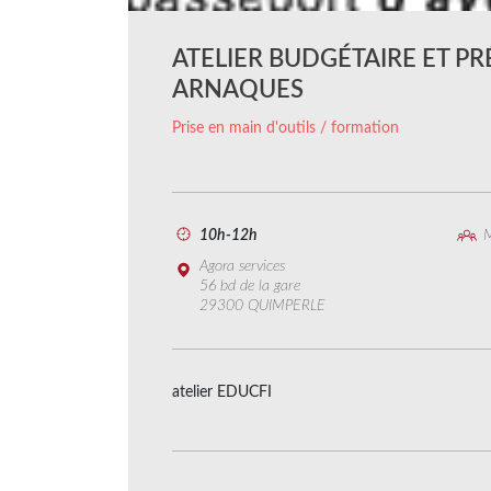
ATELIER BUDGÉTAIRE ET P
ARNAQUES
Prise en main d'outils / formation
10h-12h
M
Agora services
56 bd de la gare
29300 QUIMPERLE
atelier EDUCFI