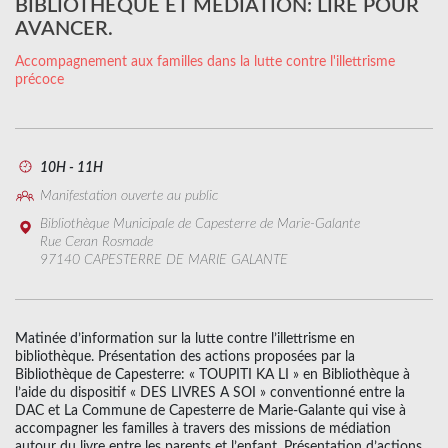
BIBLIOTHÈQUE ET MÉDIATION: LIRE POUR
AVANCER.
Accompagnement aux familles dans la lutte contre l'illettrisme
précoce
10H - 11H
Manifestation ouverte au public
Bibliothèque Municipale de Capesterre de Marie-Galante
Rue Ceran Rosmade
97140 CAPESTERRE DE MARIE GALANTE
Matinée d’information sur la lutte contre l’illettrisme en
bibliothèque. Présentation des actions proposées par la
Bibliothèque de Capesterre: « TOUPITI KA LI » en Bibliothèque à
l’aide du dispositif « DES LIVRES A SOI » conventionné entre la
DAC et La Commune de Capesterre de Marie-Galante qui vise à
accompagner les familles à travers des missions de médiation
autour du livre entre les parents et l’enfant. Présentation d’actions