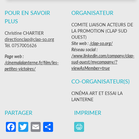
POUR EN SAVOIR
ORGANISATEUR
PLUS
COMITE LIAISON ACTEURS DE
LA PROMOTION (CLAP SUD
Christine CHARTIER
OUEST)
directionclap@clap-so.org
Site web :
/clap-so.org/
Tél. 0757001626
Réseau social :
/www.linkedin.com/company/clap-
Page web :
sud-ouest/mycompany/?
/cinemalalanterne.fr/film/les-
viewAsMember=true
petites-victoires/
CO-ORGANISATEUR(S)
CINÉMA ART ET ESSAI LA
LANTERNE
PARTAGER
IMPRIMER
Facebook
Twitter
Email
Partager