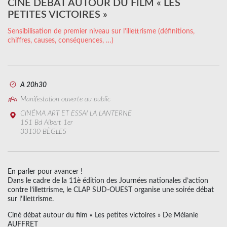
CINÉ DÉBAT AUTOUR DU FILM « LES
PETITES VICTOIRES »
Sensibilisation de premier niveau sur l’illettrisme (définitions,
chiffres, causes, conséquences, …)
A 20h30
Manifestation ouverte au public
CINÉMA ART ET ESSAI LA LANTERNE
151 Bd Albert 1er
33130 BÈGLES
En parler pour avancer !
Dans le cadre de la 11è édition des Journées nationales d’action
contre l’illettrisme, le CLAP SUD-OUEST organise une soirée débat
sur l’illettrisme.
Ciné débat autour du film « Les petites victoires » De Mélanie
AUFFRET