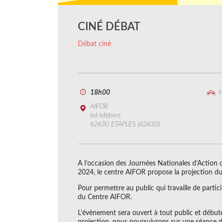
CINÉ DÉBAT
Débat ciné
18h00
M
AIFOR
bd lefebvre
62630 ETAPLES (62630)
A l’occasion des Journées Nationales d’Action c
2024, le centre AIFOR propose la projection 
Pour permettre au public qui travaille de partic
du Centre AIFOR.
L’évènement sera ouvert à tout public et débute
projection, nous poursuivrons sur une séance d’