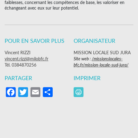
faiblesses, concernant les compétences de base, les valoriser en
échangeant avec eux sur leur potentiel.
POUR EN SAVOIR PLUS
ORGANISATEUR
Vincent RIZZI
MISSION LOCALE SUD JURA
vincent.rizzi@milobfc.fr
Site web :
/missionslocales-
Tél. 0384870256
bfc.fr/mission-locale-sud-jura/
PARTAGER
IMPRIMER
Facebook
Twitter
Email
Partager