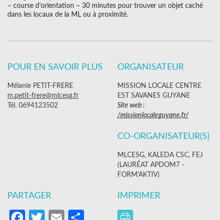
– course d’orientation – 30 minutes pour trouver un objet caché
dans les locaux de la ML ou à proximité.
POUR EN SAVOIR PLUS
ORGANISATEUR
Mélanie PETIT-FRERE
MISSION LOCALE CENTRE
m.petit-frere@mlcesg.fr
EST SAVANES GUYANE
Tél. 0694123502
Site web :
/missionlocaleguyane.fr/
CO-ORGANISATEUR(S)
MLCESG, KALEDA CSC, FEJ
(LAURÉAT APDOM7 -
FORM'AKTIV)
PARTAGER
IMPRIMER
Facebook
Twitter
Email
Partager