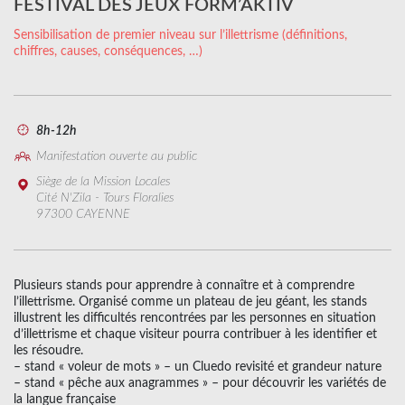
FESTIVAL DES JEUX FORM’AKTIV
Sensibilisation de premier niveau sur l’illettrisme (définitions,
chiffres, causes, conséquences, …)
8h-12h
Manifestation ouverte au public
Siège de la Mission Locales
Cité N'Zila - Tours Floralies
97300 CAYENNE
Plusieurs stands pour apprendre à connaître et à comprendre
l’illettrisme. Organisé comme un plateau de jeu géant, les stands
illustrent les difficultés rencontrées par les personnes en situation
d’illettrisme et chaque visiteur pourra contribuer à les identifier et
les résoudre.
– stand « voleur de mots » – un Cluedo revisité et grandeur nature
– stand « pêche aux anagrammes » – pour découvrir les variétés de
la langue française