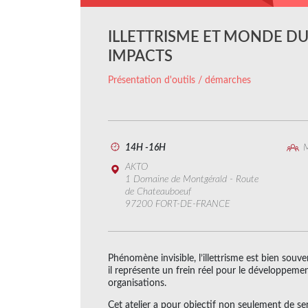
ILLETTRISME ET MONDE DU 
IMPACTS
Présentation d'outils / démarches
14H -16H
M
AKTO
1 Domaine de Montgérald - Route
de Chateauboeuf
97200 FORT-DE-FRANCE
Phénomène invisible, l’illettrisme est bien souven
il représente un frein réel pour le développeme
organisations.
Cet atelier a pour objectif non seulement de sens