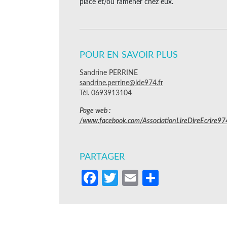
place et/ou ramener chez eux.
POUR EN SAVOIR PLUS
Sandrine PERRINE
sandrine.perrine@lde974.fr
Tél. 0693913104
Page web :
/www.facebook.com/AssociationLireDireEcrire97
PARTAGER
Facebook
Twitter
Email
Partager