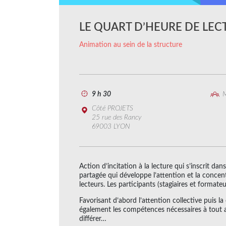
LE QUART D’HEURE DE LEC
Animation au sein de la structure
9 h 30
M
Côté PROJETS
25 rue des Rancy
69003 LYON
Action d’incitation à la lecture qui s’inscrit dan
partagée qui développe l’attention et la conc
lecteurs. Les participants (stagiaires et formate
Favorisant d’abord l’attention collective puis l
également les compétences nécessaires à tout app
différer…