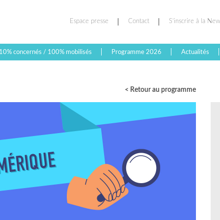
Espace presse
Contact
S’inscrire à la New
10% concernés / 100% mobilisés
Programme 2026
Actualités
< Retour au programme