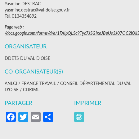
Yasmine DESTRAC
yasmine.destrac@val-doise.gouv.fr
Tél. 0134354892
Page web :
/docs.google.com/forms/d/e/1FAIpQLSc9Tyc7JSGIxeJBpUs3J07OC2iOi
ORGANISATEUR
DDETS DU VAL D'OISE
CO-ORGANISATEUR(S)
ANLCI / FRANCE TRAVAIL / CONSEIL DÉPARTEMENTAL DU VAL
D'OISE / CDRIML
PARTAGER
IMPRIMER
Facebook
Twitter
Email
Partager