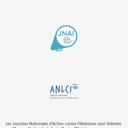
Les Journées Nationales d’Action contre l’Illettrisme sont fédérées