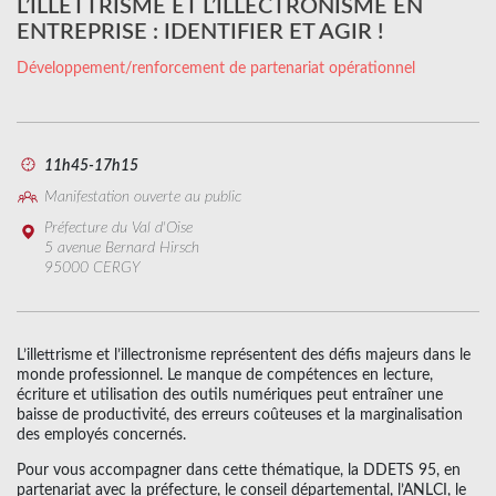
L’ILLETTRISME ET L’ILLECTRONISME EN
ENTREPRISE : IDENTIFIER ET AGIR !
Développement/renforcement de partenariat opérationnel
11h45-17h15
Manifestation ouverte au public
Préfecture du Val d'Oise
5 avenue Bernard Hirsch
95000 CERGY
L’illettrisme et l’illectronisme représentent des défis majeurs dans le
monde professionnel. Le manque de compétences en lecture,
écriture et utilisation des outils numériques peut entraîner une
baisse de productivité, des erreurs coûteuses et la marginalisation
des employés concernés.
Pour vous accompagner dans cette thématique, la DDETS 95, en
partenariat avec la préfecture, le conseil départemental, l’ANLCI, le