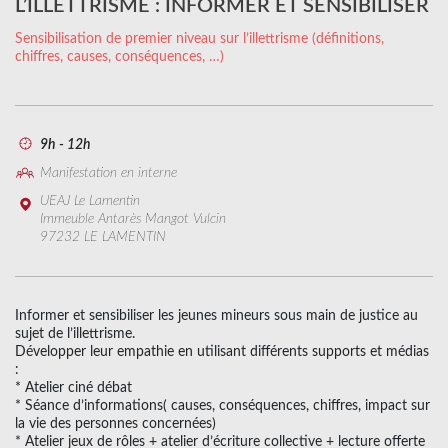
L’ILLETTRISME : INFORMER ET SENSIBILISER
Sensibilisation de premier niveau sur l’illettrisme (définitions,
chiffres, causes, conséquences, …)
9h - 12h
Manifestation en interne
UEAJ Le Lamentin
Immeuble Antarès Mangot Vulcin
97232 LE LAMENTIN
Informer et sensibiliser les jeunes mineurs sous main de justice au
sujet de l’illettrisme.
Développer leur empathie en utilisant différents supports et médias
:
* Atelier ciné débat
* Séance d’informations( causes, conséquences, chiffres, impact sur
la vie des personnes concernées)
* Atelier jeux de rôles + atelier d’écriture collective + lecture offerte