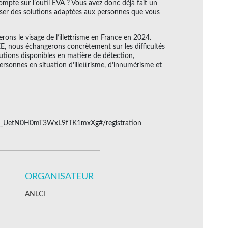
ompte sur l’outil EVA ? Vous avez donc déjà fait un
er des solutions adaptées aux personnes que vous
ons le visage de l’illettrisme en France en 2024.
SEE, nous échangerons concrètement sur les difficultés
lutions disponibles en matière de détection,
sonnes en situation d’illettrisme, d’innumérisme et
/WN_UetN0H0mT3WxL9fTK1mxXg#/registration
ORGANISATEUR
ANLCI