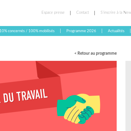
Espace presse
Contact
S’inscrire à la New
10% concernés / 100% mobilisés
Programme 2026
Actualités
< Retour au programme