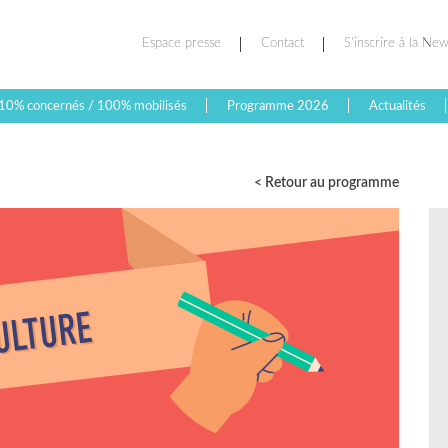
Espace presse
Contact
S’inscrire à la New
10% concernés / 100% mobilisés
Programme 2026
Actualités
< Retour au programme