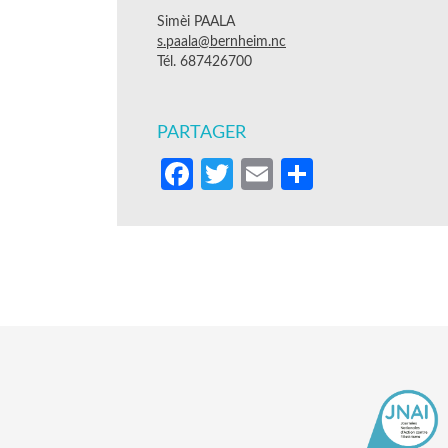
Simèi PAALA
s.paala@bernheim.nc
Tél. 687426700
PARTAGER
Facebook
Twitter
Email
Partager