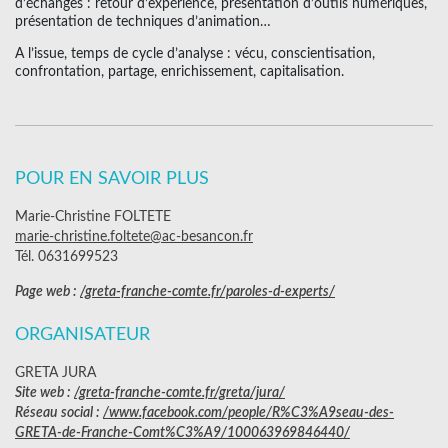
d’échanges : retour d’expérience, présentation d’outils numériques,
présentation de techniques d’animation…
A l’issue, temps de cycle d’analyse : vécu, conscientisation,
confrontation, partage, enrichissement, capitalisation.
POUR EN SAVOIR PLUS
Marie-Christine FOLTETE
marie-christine.foltete@ac-besancon.fr
Tél. 0631699523
Page web :
/greta-franche-comte.fr/paroles-d-experts/
ORGANISATEUR
GRETA JURA
Site web :
/greta-franche-comte.fr/greta/jura/
Réseau social :
/www.facebook.com/people/R%C3%A9seau-des-
GRETA-de-Franche-Comt%C3%A9/100063969846440/