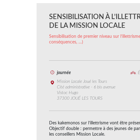
SENSIBILISATION À L’ILLET
DE LA MISSION LOCALE
Sensibilisation de premier niveau sur l’illettrisme
conséquences, …)
journée
É
Mission Locale Joué les Tours
Cité administrative - 6 bis avenue
Vistoc Hugo
37300 JOUÉ LES TOURS
Des kakemonos sur l’illettrisme vont être prése
Objectif double : permettre à des jeunes de parle
les conseillers Mission Locale.