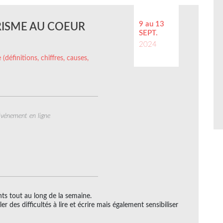
9 au 13
TRISME AU COEUR
SEPT.
2024
 (définitions, chiffres, causes,
vénement en ligne
nts tout au long de la semaine.
r des difficultés à lire et écrire mais également sensibiliser