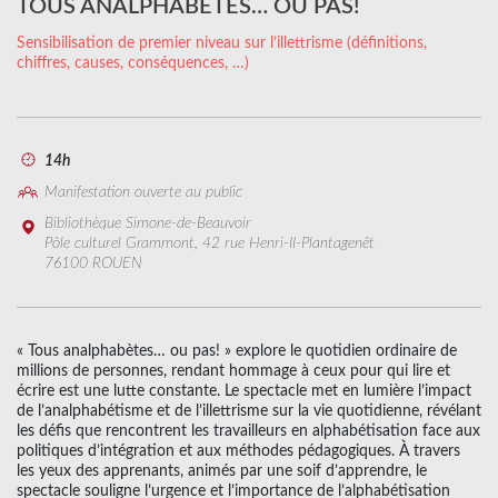
TOUS ANALPHABÈTES… OU PAS!
Sensibilisation de premier niveau sur l’illettrisme (définitions,
chiffres, causes, conséquences, …)
14h
Manifestation ouverte au public
Bibliothèque Simone-de-Beauvoir
Pôle culturel Grammont, 42 rue Henri-II-Plantagenêt
76100 ROUEN
« Tous analphabètes… ou pas! » explore le quotidien ordinaire de
millions de personnes, rendant hommage à ceux pour qui lire et
écrire est une lutte constante. Le spectacle met en lumière l’impact
de l’analphabétisme et de l’illettrisme sur la vie quotidienne, révélant
les défis que rencontrent les travailleurs en alphabétisation face aux
politiques d’intégration et aux méthodes pédagogiques. À travers
les yeux des apprenants, animés par une soif d’apprendre, le
spectacle souligne l’urgence et l’importance de l’alphabétisation