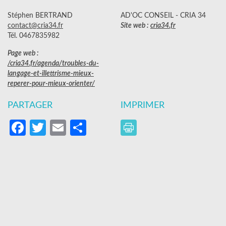
Stéphen BERTRAND
AD'OC CONSEIL - CRIA 34
contact@cria34.fr
Site web :
cria34.fr
Tél. 0467835982
Page web :
/cria34.fr/agenda/troubles-du-
langage-et-illettrisme-mieux-
reperer-pour-mieux-orienter/
PARTAGER
IMPRIMER
Facebook
Twitter
Email
Partager