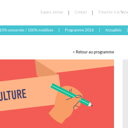
Espace presse
Contact
S’inscrire à la New
10% concernés / 100% mobilisés
Programme 2026
Actualités
< Retour au programme