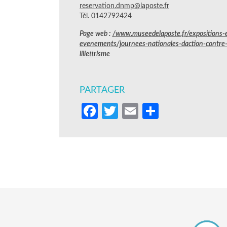
reservation.dnmp@laposte.fr
Tél. 0142792424
Page web :
/www.museedelaposte.fr/expositions-
evenements/journees-nationales-daction-contre
lillettrisme
PARTAGER
Facebook
Twitter
Email
Partager