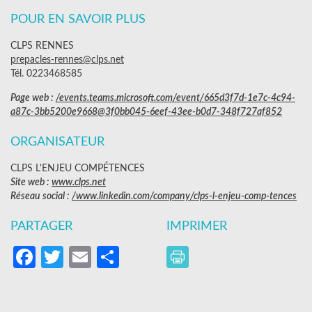
POUR EN SAVOIR PLUS
CLPS RENNES
prepacles-rennes@clps.net
Tél. 0223468585
Page web :
/events.teams.microsoft.com/event/665d3f7d-1e7c-4c94-
a87c-3bb5200e9668@3f0bb045-6eef-43ee-b0d7-348f727af852
ORGANISATEUR
CLPS L'ENJEU COMPÉTENCES
Site web :
www.clps.net
Réseau social :
/www.linkedin.com/company/clps-l-enjeu-comp-tences
PARTAGER
IMPRIMER
Facebook
Twitter
Email
Partager