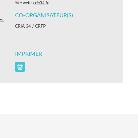
Site web :
cria34.fr
CO-ORGANISATEUR(S)
es-
CRIA 34 / CRFP
IMPRIMER