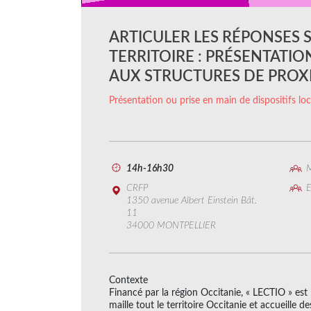
ARTICULER LES RÉPONSES 
TERRITOIRE : PRÉSENTATION
AUX STRUCTURES DE PROXI
Présentation ou prise en main de dispositifs lo
14h-16h30
M
CRFP
E
1350 avenue Albert Einstein Bât.
11
34000 MONTPELLIER
Contexte
Financé par la région Occitanie, « LECTIO » est 
maille tout le territoire Occitanie et accueille 