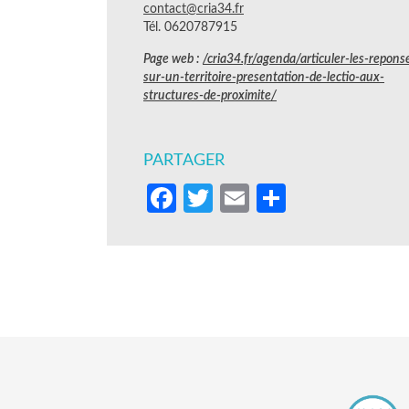
contact@cria34.fr
Tél. 0620787915
Page web :
/cria34.fr/agenda/articuler-les-repons
sur-un-territoire-presentation-de-lectio-aux-
structures-de-proximite/
PARTAGER
Facebook
Twitter
Email
Partager