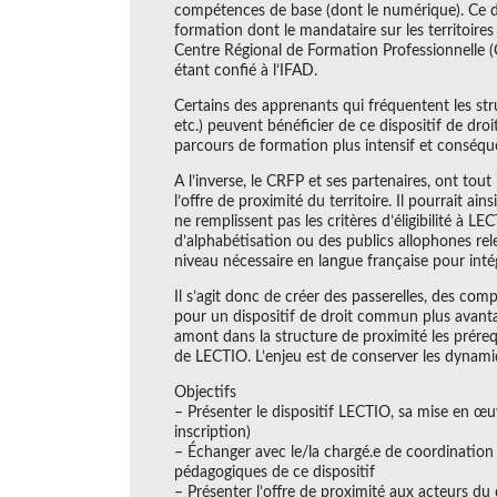
compétences de base (dont le numérique). Ce d
formation dont le mandataire sur les territoires
Centre Régional de Formation Professionnelle (C
étant confié à l’IFAD.
Certains des apprenants qui fréquentent les stru
etc.) peuvent bénéficier de ce dispositif de dr
parcours de formation plus intensif et conséquen
A l’inverse, le CRFP et ses partenaires, ont tou
l’offre de proximité du territoire. Il pourrait ai
ne remplissent pas les critères d’éligibilité à L
d’alphabétisation ou des publics allophones rele
niveau nécessaire en langue française pour intég
Il s’agit donc de créer des passerelles, des com
pour un dispositif de droit commun plus avant
amont dans la structure de proximité les préreq
de LECTIO. L’enjeu est de conserver les dynamiq
Objectifs
– Présenter le dispositif LECTIO, sa mise en œu
inscription)
– Échanger avec le/la chargé.e de coordination 
pédagogiques de ce dispositif
– Présenter l’offre de proximité aux acteurs du