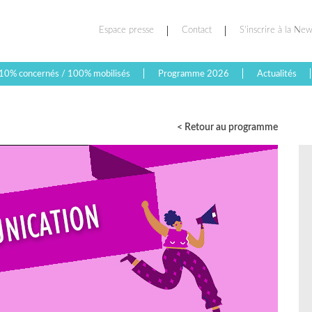
Espace presse
Contact
S’inscrire à la New
10% concernés / 100% mobilisés
Programme 2026
Actualités
< Retour au programme