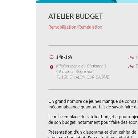
ATELIER BUDGET
Remobilisation/Remédiation
14h-16h
M
Mission locale du Chalonnais
E
49 avenue Boucicaut
71100 CHALON-SUR-SAÔNE
Un grand nombre de jeunes manque de connaiss
méconnaissance quant au fait de savoir faire d
La mise en place de l’atelier budget a pour obj
de son budget, notamment pour faire des écono
Présentation d’un diaporama et d’un cahier de 
gérer son budget et d’un carnet récapitulatif.